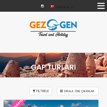
Türkçe | ₺
GAP TURLARI
FİLTRELE