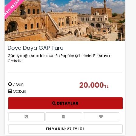
ERKEN REZERVASYON
Doya Doya GAP Turu
Güneydoğu Anadolu'nun En Popüler Şehirlerini Bir Araya
Getirdik !
20.000
7 Gün
TL
Otobus
DETAYLAR
EN YAKIN: 27 EYLÜL