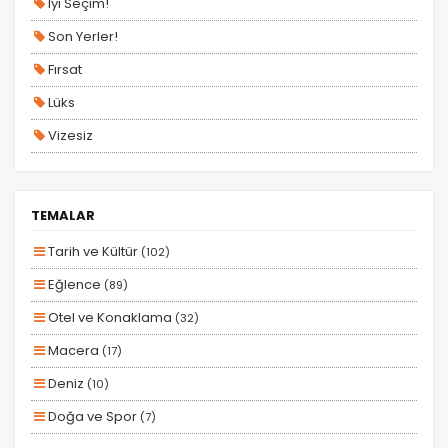
Iyi Seçim!
Son Yerler!
Fırsat
Lüks
Vizesiz
Kesin Çıkışlı
Erken Rezervasyon
TEMALAR
Size Özel
Tarih ve Kültür
(102)
Planlanan
Eğlence
(89)
Otobüs Ile
Otel ve Konaklama
(32)
Uçak Ile
Macera
(17)
Ekstralar Dahil
Deniz
(10)
Doğa ve Spor
(7)