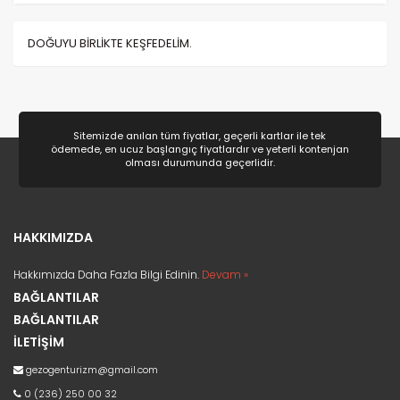
Kayak ve Kış Sporları
(4)
DOĞUYU BİRLİKTE KEŞFEDELİM.
Sitemizde anılan tüm fiyatlar, geçerli kartlar ile tek
ödemede, en ucuz başlangıç fiyatlardır ve yeterli kontenjan
olması durumunda geçerlidir.
HAKKIMIZDA
Hakkımızda Daha Fazla Bilgi Edinin.
Devam »
BAĞLANTILAR
BAĞLANTILAR
İLETİŞİM
gezogenturizm@gmail.com
0 (236) 250 00 32