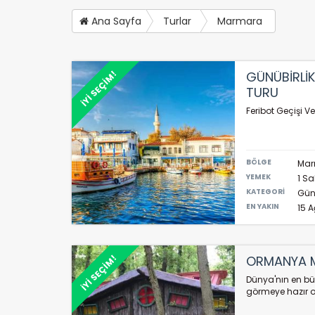
Ana Sayfa
Turlar
Marmara
GÜNÜBİRLİ
İYİ SEÇİM!
TURU
Feribot Geçişi V
BÖLGE
Mar
YEMEK
1 Sa
KATEGORİ
Günü
EN YAKIN
15 A
ORMANYA M
İYİ SEÇİM!
Dünya'nın en bü
görmeye hazır o