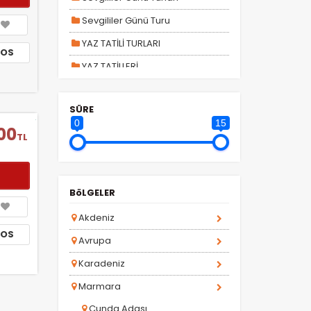
Sevgililer Günü Turu
YAZ TATİLİ TURLARI
TOS
YAZ TATİLLERİ
YILBAŞI TURLARI
SÜRE
YURTDIŞI TURLARI
0
15
00
la
TL
BöLGELER
Akdeniz
TOS
Avrupa
Karadeniz
Marmara
Cunda Adası