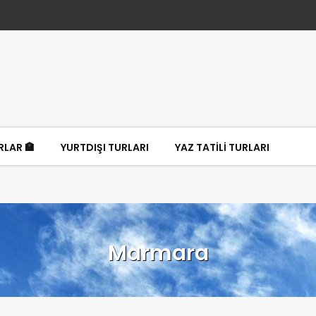
LAR 🏣
YURTDIŞI TURLARI
YAZ TATİLİ TURLARI
Marmara