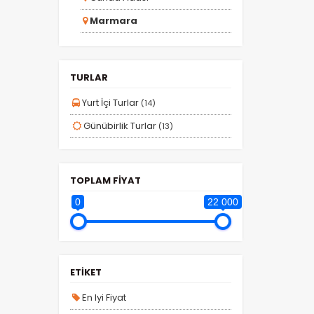
Marmara
Çanakkale
Ege
TURLAR
Anadolu
Yurt İçi Turlar
(14)
Günübirlik Turlar
(13)
TOPLAM FİYAT
0
22 000
ETİKET
En Iyi Fiyat