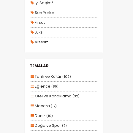
Iyi Seçim!
Son Yerler!
Fırsat
Lüks
Vizesiz
Kesin Çıkışlı
Erken Rezervasyon
TEMALAR
Size Özel
Tarih ve Kültür
(102)
Planlanan
Eğlence
(89)
Otobüs Ile
Otel ve Konaklama
(32)
Uçak Ile
Macera
(17)
Ekstralar Dahil
Deniz
(10)
Doğa ve Spor
(7)