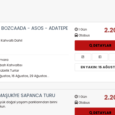
K BOZCAADA - ASOS - ADATEPE
2.2
1 Gün
Otobus
e Kahvaltı Dahil
DETAYLAR
mara
bah Kahvaltısı
EN YAKIN: 15 AĞUS
birlik Turlar
ğustos, 16 Ağustos, 29 Ağustos...
AŞUKİYE SAPANCA TURU
2.2
1 Gün
yük doğal yaşam parklarından birini
Otobus
lun.
DETAYLAR