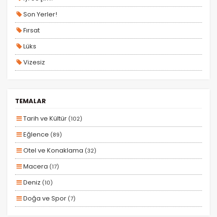
Tercihleri Kaydet
Son Yerler!
Fırsat
Lüks
Vizesiz
Kesin Çıkışlı
Erken Rezervasyon
TEMALAR
Size Özel
Tarih ve Kültür
(102)
Planlanan
Eğlence
(89)
Otobüs Ile
Otel ve Konaklama
(32)
Uçak Ile
Macera
(17)
Ekstralar Dahil
Deniz
(10)
Doğa ve Spor
(7)
Kayak ve Kış Sporları
(4)