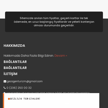
Sitemizde anılan tüm fiyatlar, geçerli kartlar ile tek
ödemede, en ucuz başlangıç fiyatlardır ve yeterli kontenjan
olması durumunda geçerlidir.
HAKKIMIZDA
Hakkımızda Daha Fazla Bilgi Edinin.
Devam »
BAĞLANTILAR
BAĞLANTILAR
İLETİŞİM
gezogenturizm@gmail.com
0 (236) 250 00 32
1.ANAFARTALAR MAHALLESİ 1610 SOKAK 2/105 ŞEHZADELER MANİSA
GIZLILIK TERCIHLERI