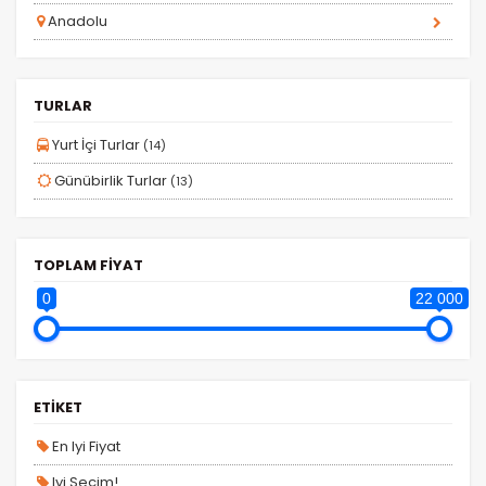
Anadolu
İstatistik Çerezleri
Ziyaretçilerin siteyi nasıl kullandığını anonim olarak
TURLAR
ölçeriz. Hangi sayfaların popüler olduğunu ve
kullanıcıların nerede zorluk yaşadığını anlamamıza
Yurt İçi Turlar
(14)
yardımcı olur.
Günübirlik Turlar
(13)
TOPLAM FİYAT
Pazarlama Çerezleri
0
22 000
Size ve ilgi alanlarınıza uygun reklamlar göstermek
için kullanılır. Kapatırsanız reklamları görmeye devam
edersiniz, ancak daha az alakalı olabilirler.
ETİKET
En Iyi Fiyat
Iyi Seçim!