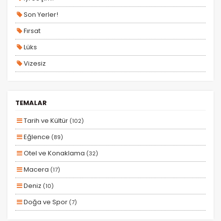
Tercihleri Kaydet
Son Yerler!
Fırsat
Lüks
Vizesiz
Kesin Çıkışlı
Erken Rezervasyon
TEMALAR
Size Özel
Tarih ve Kültür
(102)
Planlanan
Eğlence
(89)
Otobüs Ile
Otel ve Konaklama
(32)
Uçak Ile
Macera
(17)
Ekstralar Dahil
Deniz
(10)
Doğa ve Spor
(7)
Kayak ve Kış Sporları
(4)