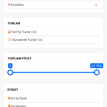
Anadolu
İstatistik Çerezleri
Ziyaretçilerin siteyi nasıl kullandığını anonim olarak
TURLAR
ölçeriz. Hangi sayfaların popüler olduğunu ve
kullanıcıların nerede zorluk yaşadığını anlamamıza
Yurt İçi Turlar
(14)
yardımcı olur.
Günübirlik Turlar
(13)
TOPLAM FİYAT
Pazarlama Çerezleri
0
22 000
Size ve ilgi alanlarınıza uygun reklamlar göstermek
için kullanılır. Kapatırsanız reklamları görmeye devam
edersiniz, ancak daha az alakalı olabilirler.
ETİKET
En Iyi Fiyat
Iyi Seçim!