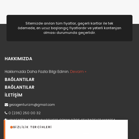
Sitemizde anılan tüm fiyatlar, geçerli kartlar ile tek
ödemede, en ucuz başlangıç fiyatlardır ve yeterli kontenjan
olması durumunda geçerlidir.
HAKKIMIZDA
Hakkımızda Daha Fazla Bilgi Edinin.
Devam »
BAĞLANTILAR
BAĞLANTILAR
İLETİŞİM
gezogenturizm@gmail.com
0 (236) 250 00 32
1.ANAFARTALAR MAHALLESİ 1610 SOKAK 2/105 ŞEHZADELER MANİSA
GIZLILIK TERCIHLERI