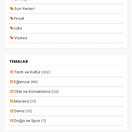
Tercihleri Kaydet
Son Yerler!
Fırsat
Lüks
Vizesiz
Kesin Çıkışlı
Erken Rezervasyon
TEMALAR
Size Özel
Tarih ve Kültür
(102)
Planlanan
Eğlence
(89)
Otobüs Ile
Otel ve Konaklama
(32)
Uçak Ile
Macera
(17)
Ekstralar Dahil
Deniz
(10)
Doğa ve Spor
(7)
Kayak ve Kış Sporları
(4)