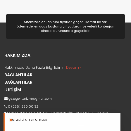
Sitemizde anılan tüm fiyatlar, geçerli kartlar ile tek
ödemede, en ucuz başlangıç fiyatlardır ve yeterli kontenjan
olması durumunda geçerlidir.
HAKKIMIZDA
Hakkımızda Daha Fazla Bilgi Edinin.
Devam »
BAĞLANTILAR
BAĞLANTILAR
İLETİŞİM
gezogenturizm@gmail.com
0 (236) 250 00 32
1.ANAFARTALAR MAHALLESİ 1610 SOKAK 2/105 ŞEHZADELER MANİSA
GIZLILIK TERCIHLERI