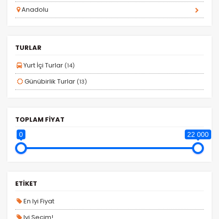
Anadolu
İstatistik Çerezleri
Ziyaretçilerin siteyi nasıl kullandığını anonim olarak
TURLAR
ölçeriz. Hangi sayfaların popüler olduğunu ve
kullanıcıların nerede zorluk yaşadığını anlamamıza
Yurt İçi Turlar
(14)
yardımcı olur.
Günübirlik Turlar
(13)
TOPLAM FİYAT
Pazarlama Çerezleri
0
22 000
Size ve ilgi alanlarınıza uygun reklamlar göstermek
için kullanılır. Kapatırsanız reklamları görmeye devam
edersiniz, ancak daha az alakalı olabilirler.
ETİKET
En Iyi Fiyat
Iyi Seçim!