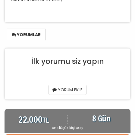
YORUMLAR
İlk yorumu siz yapın
YORUM EKLE
8 Gün
22.000
TL
en düşük kişi başı