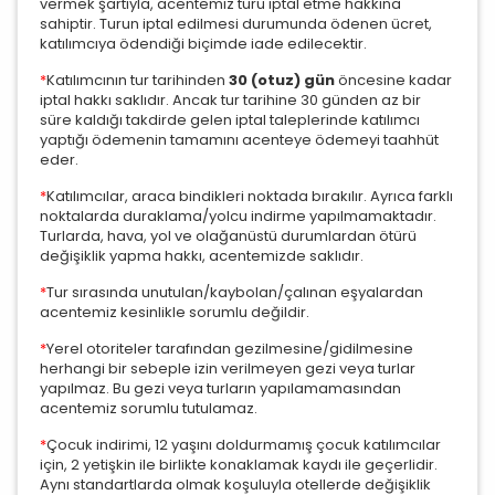
vermek şartıyla, acentemiz turu iptal etme hakkına
sahiptir. Turun iptal edilmesi durumunda ödenen ücret,
katılımcıya ödendiği biçimde iade edilecektir.
*
Katılımcının tur tarihinden
30 (otuz) gün
öncesine kadar
iptal hakkı saklıdır. Ancak tur tarihine 30 günden az bir
süre kaldığı takdirde gelen iptal taleplerinde katılımcı
yaptığı ödemenin tamamını acenteye ödemeyi taahhüt
eder.
*
Katılımcılar, araca bindikleri noktada bırakılır. Ayrıca farklı
noktalarda duraklama/yolcu indirme yapılmamaktadır.
Turlarda, hava, yol ve olağanüstü durumlardan ötürü
değişiklik yapma hakkı, acentemizde saklıdır.
*
Tur sırasında unutulan/kaybolan/çalınan eşyalardan
acentemiz kesinlikle sorumlu değildir.
*
Yerel otoriteler tarafından gezilmesine/gidilmesine
herhangi bir sebeple izin verilmeyen gezi veya turlar
yapılmaz. Bu gezi veya turların yapılamamasından
acentemiz sorumlu tutulamaz.
*
Çocuk indirimi, 12 yaşını doldurmamış çocuk katılımcılar
için, 2 yetişkin ile birlikte konaklamak kaydı ile geçerlidir.
Aynı standartlarda olmak koşuluyla otellerde değişiklik