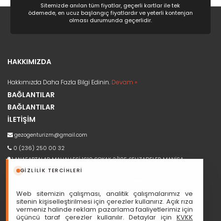
Sitemizde anılan tüm fiyatlar, geçerli kartlar ile tek
ödemede, en ucuz başlangıç fiyatlardır ve yeterli kontenjan
olması durumunda geçerlidir.
HAKKIMIZDA
Hakkımızda Daha Fazla Bilgi Edinin.
Devam »
BAĞLANTILAR
BAĞLANTILAR
İLETİŞİM
gezogenturizm@gmail.com
0 (236) 250 00 32
1.ANAFARTALAR MAHALLESİ 1610 SOKAK 2/105 ŞEHZADELER MANİSA
GIZLILIK TERCIHLERI
Web sitemizin çalışması, analitik çalışmalarımız ve
sitenin kişiselleştirilmesi için çerezler kullanırız. Açık rıza
vermeniz halinde reklam pazarlama faaliyetlerimiz için
A-13090
üçüncü taraf çerezler kullanılır. Detaylar için
KVKK