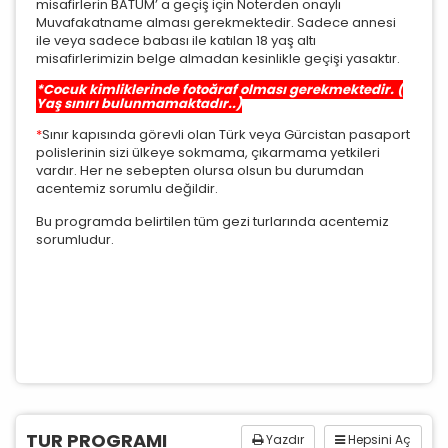
misafirlerin BATUM’ a geçiş için Noterden onaylı
kullanım
ve
gizlilik koşullarını
inceleyebilirsiniz.
Muvafakatname alması gerekmektedir. Sadece annesi
ile veya sadece babası ile katılan 18 yaş altı
misafirlerimizin belge almadan kesinlikle geçişi yasaktır.
Zorunlu Çerezler
HER ZAMAN AKTIF
*Çocuk kimliklerinde fotoğraf olması gerekmektedir. (
Yaş sınırı bulunmamaktadır..)
Oturum yönetimi, güvenlik ve temel site işlevleri için
gereklidir. Bu çerezler olmadan site düzgün çalışmaz
*
Sınır kapısında görevli olan Türk veya Gürcistan pasaport
ve devre dışı bırakılamaz.
polislerinin sizi ülkeye sokmama, çıkarmama yetkileri
vardır. Her ne sebepten olursa olsun bu durumdan
acentemiz sorumlu değildir.
Bu programda belirtilen tüm gezi turlarında acentemiz
sorumludur.
İstatistik Çerezleri
Ziyaretçilerin siteyi nasıl kullandığını anonim olarak
ölçeriz. Hangi sayfaların popüler olduğunu ve
kullanıcıların nerede zorluk yaşadığını anlamamıza
yardımcı olur.
TUR PROGRAMI
Yazdır
Hepsini Aç
Pazarlama Çerezleri