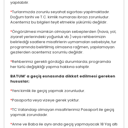
yapılabilir.
*
Turlarımızda zorunlu seyahat sigortası yapılmaktadır.
Doğum tarihi ve T.C. kimlik numarası ibrazı zorunludur.
Acentemiz bu bilgileri teyit etmekle yükümlü değildir.
*
Öngörülmesi mümkün olmayan sebeplerden (hava, yol,
ziyaret yerlerindeki yoğunluk vb.) veya rehberimizin
belirlediği saatlere misafirlerin uymamaları sebebiyle, tur
programında belirtilmiş olmasına rağmen, yapılamayan
gezilerden acentemiz sorumlu değildir.
*
Rehberimiz gerekli gördüğü durumlarda; programda
her türlü değişikliği yapma hakkına sahiptir.
BATUM’ a geçiş esnasında dikkat edilmesi gereken
hususlar;
*
Yeni kimlik ile geçiş yapmak zorunludur.
*
Pasaporta veya vizeye gerek yoktur.
ÇEREZ KULLANIM AYARLARINIZ
*
TC Vatandaşı olmayan misafirlerimiz Pasaport ile geçiş
yapmak zorundadır.
Çerez tercihlerinizi
belirleyin
.
*
Anne ve Baba ile aynı anda geçiş yapmayacak 18 Yaş altı
Daha fazla bilgi için
KVKK bilgilendirmemizi
,
çerez