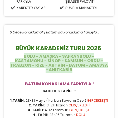
FARKIYLA
ŞELALESİ PALOVİT !
KARESTER YAYLASI
SÜMELA MANASTIRI
6 Gece Konaklamalı | Batum'da Konaklama Farkıyla...
BÜYÜK KARADENİZ TURU 2026
BOLU - AMASRA - SAFRANBOLU -
KASTAMONU - SİNOP - SAMSUN - ORDU -
TRABZON - RİZE - ARTVİN - BATUM - AMASYA
- ANITKABİR
BATUM KONAKLAMA FARKIYLA !
SADECE 6 TARİH !!!
1.TARİH:
23-31 Mayıs ( Kurban Bayramı Özel)
GERÇEKLEŞTİ
2. TARİH:
13-21 Haziran
GERÇEKLEŞTİ
3. TARİH
: 4-12 Temmuz
GERÇEKLEŞTİ
4. TARİH:
18-26 Temmuz
DOLU