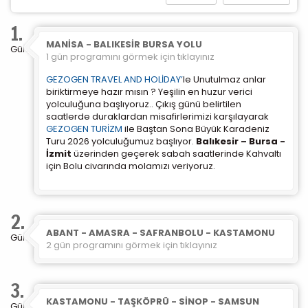
Size ve ilgi alanlarınıza uygun reklamlar göstermek
1.
için kullanılır. Kapatırsanız reklamları görmeye devam
edersiniz, ancak daha az alakalı olabilirler.
MANİSA - BALIKESİR BURSA YOLU
Gün
1 gün programını görmek için tıklayınız
GEZOGEN TRAVEL AND HOLİDAY’
le Unutulmaz anlar
biriktirmeye hazır mısın ? Yeşilin en huzur verici
yolculuğuna başlıyoruz.. Çıkış günü belirtilen
saatlerde duraklardan misafirlerimizi karşılayarak
GEZOGEN TURİZM
ile Baştan Sona Büyük Karadeniz
Tercihleri Kaydet
Turu 2026 yolculuğumuz başlıyor.
Balıkesir – Bursa -
İzmit
üzerinden geçerek sabah saatlerinde Kahvaltı
için Bolu civarında molamızı veriyoruz.
2.
ABANT - AMASRA - SAFRANBOLU - KASTAMONU
Gün
2 gün programını görmek için tıklayınız
3.
KASTAMONU - TAŞKÖPRÜ - SİNOP - SAMSUN
Gün