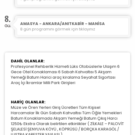
8.
AMASYA - ANKARA/ANITKABİR - MANİSA
Gün
8 gün programını görmek için tıklayınız
DAHİL OLANLAR:
Profesyonel Rehberlik Hizmeti Lüks Otobüslerle Ulaşım 6
Gece Otel Konaklaması 6 Sabah Kahvaltısı 5 Akşam
Yemeği Batum Harici araç kiralama Seyahat Sigortası
Araç İçi İkramlar Milli Park Girişleri
HARİÇ OLANLAR:
Müze ve Ören Yerleri Giriş Ücretleri Tüm Kişisel
Harcamalar İlk Gün Sabah Kahvaltısı Tüm Öğle Yemekleri
Batum Konaklamada Akşam Yemeği Batum Çıkış Harcı
1250₺ Ekstra Olarak belirtilen etkinlikler ( ZİLKALE – PALOVİT
ŞELALESİ ŞENYUVA KÖYÜ , KÖPRÜSÜ / BORÇKA KARAGÖL /
LUSTRA KARESTER YAYLASI )