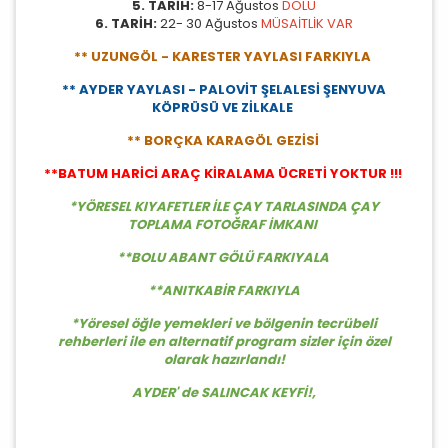
5. TARİH:
8-17 Ağustos
DOLU
6. TARİH:
22- 30 Ağustos
MÜSAİTLİK VAR
** UZUNGÖL - KARESTER YAYLASI FARKIYLA
** AYDER YAYLASI - PALOVİT ŞELALESİ ŞENYUVA
KÖPRÜSÜ VE ZİLKALE
** BORÇKA KARAGÖL GEZİSİ
**BATUM HARİCİ ARAÇ KİRALAMA ÜCRETİ YOKTUR !!!
*YÖRESEL KIYAFETLER İLE ÇAY TARLASINDA ÇAY
TOPLAMA FOTOĞRAF İMKANI
**BOLU ABANT GÖLÜ FARKIYALA
**ANITKABİR FARKIYLA
*Yöresel öğle yemekleri ve bölgenin tecrübeli
rehberleri ile en alternatif program sizler için özel
olarak hazırlandı!
AYDER' de SALINCAK KEYFİ!,