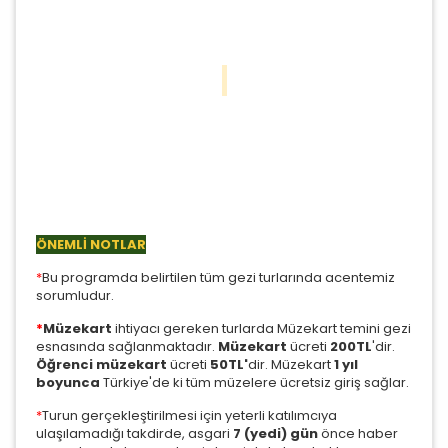
ÖNEMLİ NOTLAR
*
Bu programda belirtilen tüm gezi turlarında acentemiz
sorumludur.
*
Müzekart
ihtiyacı gereken turlarda Müzekart temini gezi
esnasında sağlanmaktadır.
Müzekart
ücreti
200TL
'dir.
Öğrenci müzekart
ücreti
50TL'
dir. Müzekart
1 yıl
boyunca
Türkiye'de ki tüm müzelere ücretsiz giriş sağlar.
*
Turun gerçekleştirilmesi için yeterli katılımcıya
ulaşılamadığı takdirde, asgari
7 (yedi) gün
önce haber